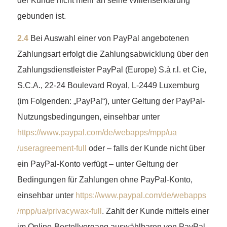
der Kunde nicht mehr an seine Willenserklärung
gebunden ist.
2.4
Bei Auswahl einer von PayPal angebotenen
Zahlungsart erfolgt die Zahlungsabwicklung über den
Zahlungsdienstleister PayPal (Europe) S.à r.l. et Cie,
S.C.A., 22-24 Boulevard Royal, L-2449 Luxemburg
(im Folgenden: „PayPal“), unter Geltung der PayPal-
Nutzungsbedingungen, einsehbar unter
https://www.paypal.com
/de
/webapps
/mpp
/ua
/useragreement-full
oder – falls der Kunde nicht über
ein PayPal-Konto verfügt – unter Geltung der
Bedingungen für Zahlungen ohne PayPal-Konto,
einsehbar unter
https://www.paypal.com
/de
/webapps
/mpp
/ua
/privacywax-full
. Zahlt der Kunde mittels einer
im Online-Bestellvorgang auswählbaren von PayPal