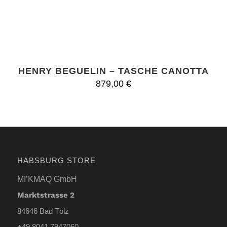
HENRY BEGUELIN – TASCHE CANOTTA
879,00
€
HABSBURG STORE
MI’KMAQ GmbH
Marktstrasse 2
84646 Bad Tölz
+49 8041 7947060