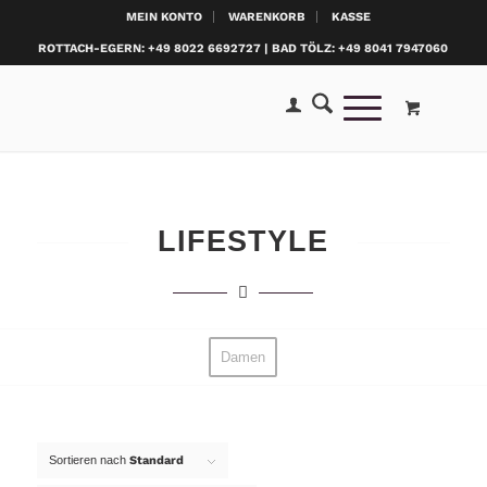
MEIN KONTO
WARENKORB
KASSE
ROTTACH-EGERN: +49 8022 6692727 | BAD TÖLZ: +49 8041 7947060
LIFESTYLE
Damen
Sortieren nach
Standard