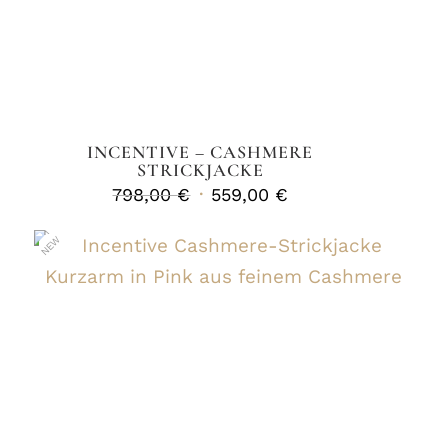
INCENTIVE – CASHMERE
STRICKJACKE
Ursprünglicher
Aktueller
798,00
€
559,00
€
Preis
Preis
war:
ist:
NEW
798,00 €
559,00 €.