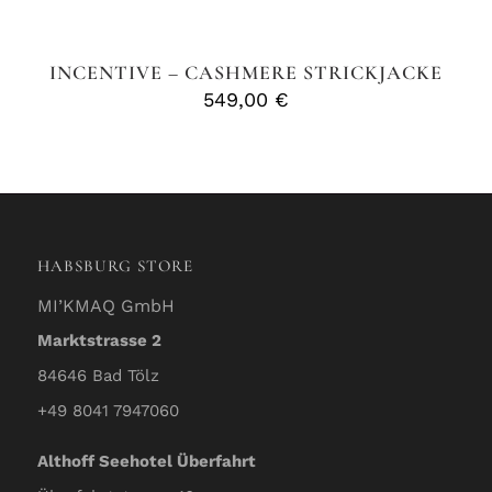
INCENTIVE – CASHMERE STRICKJACKE
549,00
€
HABSBURG STORE
MI’KMAQ GmbH
Marktstrasse 2
84646 Bad Tölz
+49 8041 7947060
Althoff Seehotel Überfahrt