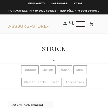
MEIN KONTO
WARENKORB
KASSE
ROTTACH-EGERN: +49 8022 6692727 | BAD TÖLZ: +49 8041 7947060
STRICK
Outdoor
Jacken
Blusen
Strick
Kleider | Röcke | Hosen
Accessoires
Sortieren nach
Standard