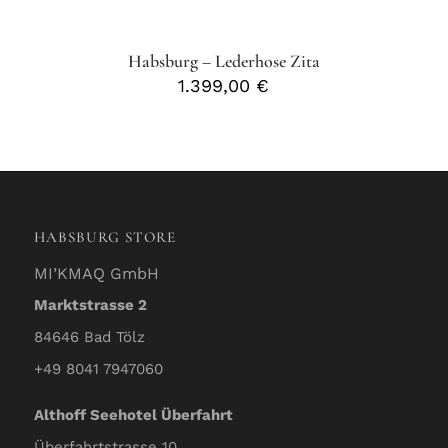
Habsburg – Lederhose Zita
1.399,00
€
HABSBURG STORE
MI’KMAQ GmbH
Marktstrasse 2
84646 Bad Tölz
+49 8041 7947060
Althoff Seehotel Überfahrt
Überfahrtstrasse 10