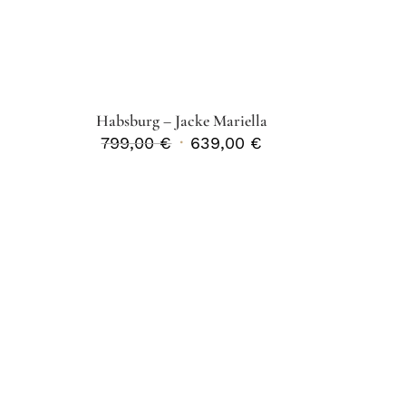
Habsburg – Jacke Mariella
Ursprünglicher
Aktueller
799,00
€
639,00
€
Preis
Preis
war:
ist:
799,00 €
639,00 €.