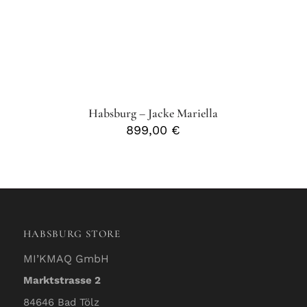
Habsburg – Jacke Mariella
899,00
€
HABSBURG STORE
MI’KMAQ GmbH
Marktstrasse 2
84646 Bad Tölz