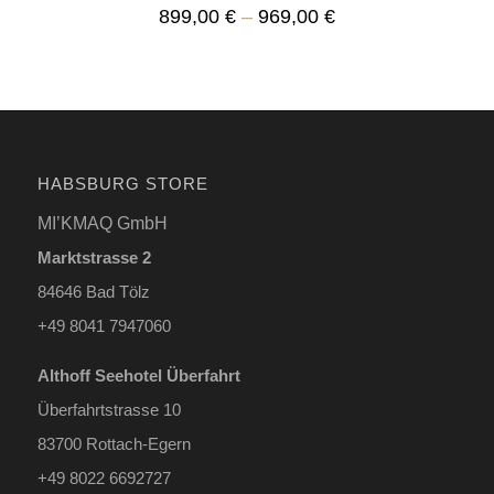
899,00
€
–
969,00
€
HABSBURG STORE
MI’KMAQ GmbH
Marktstrasse 2
84646 Bad Tölz
+49 8041 7947060
Althoff Seehotel Überfahrt
Überfahrtstrasse 10
83700 Rottach-Egern
+49 8022 6692727