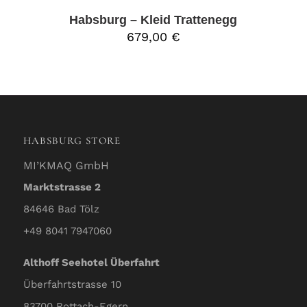
Habsburg – Kleid Trattenegg
679,00
€
HABSBURG STORE
MI’KMAQ GmbH
Marktstrasse 2
84646 Bad Tölz
+49 8041 7947060
Althoff Seehotel Überfahrt
Überfahrtstrasse 10
83700 Rottach-Egern