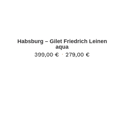
Habsburg – Gilet Friedrich Leinen
aqua
Ursprünglicher
Aktueller
399,00
€
279,00
€
Preis
Preis
war:
ist:
399,00 €
279,00 €.