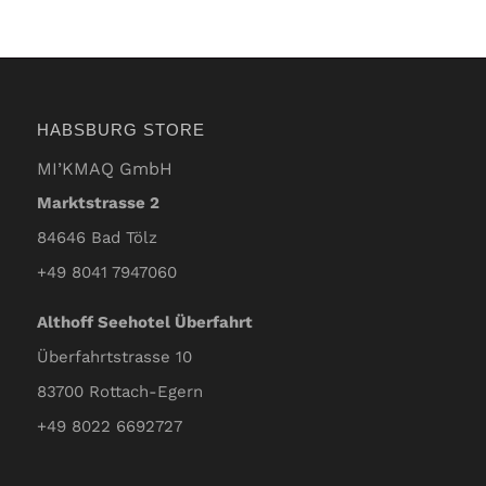
HABSBURG STORE
MI’KMAQ GmbH
Marktstrasse 2
84646 Bad Tölz
+49 8041 7947060
Althoff Seehotel Überfahrt
Überfahrtstrasse 10
83700 Rottach-Egern
+49 8022 6692727