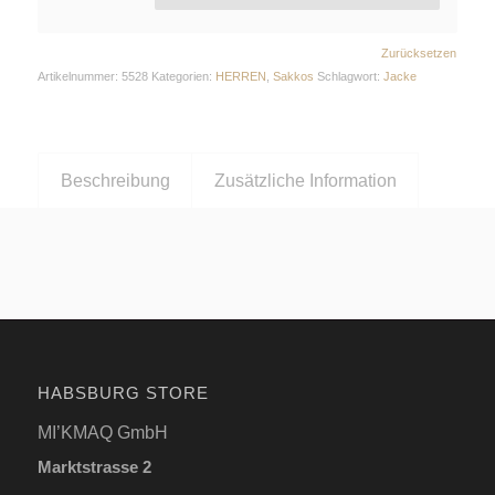
Zurücksetzen
Artikelnummer:
5528
Kategorien:
HERREN
,
Sakkos
Schlagwort:
Jacke
Beschreibung
Zusätzliche Information
HABSBURG STORE
MI’KMAQ GmbH
Marktstrasse 2