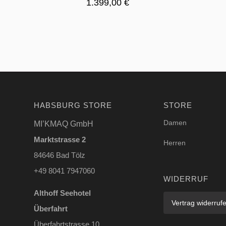
1.399,00
€
HABSBURG STORE
STORE
Damen
MI’KMAQ GmbH
Marktstrasse 2
Herren
84646 Bad Tölz
+49 8041 7947060
WIDERRUF
Althoff Seehotel
Vertrag widerruf
Überfahrt
Überfahrtstrasse 10