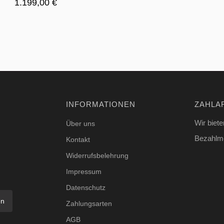
1.199,00
€
INFORMATIONEN
ZAHLA
Wir biete
Über uns
Bezahlmö
Kontakt
Widerrufsbelehrung
Impressum
Datenschutz
en
Zahlungsarten
AGB