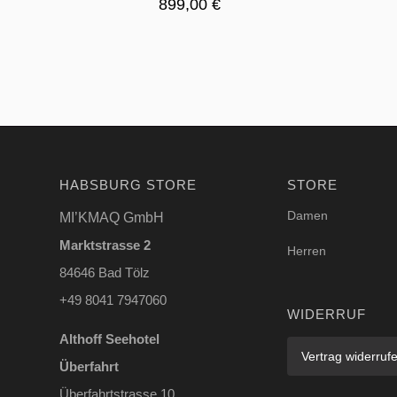
899,00
€
HABSBURG STORE
STORE
Damen
MI’KMAQ GmbH
Marktstrasse 2
Herren
84646 Bad Tölz
+49 8041 7947060
WIDERRUF
Althoff Seehotel
Vertrag widerruf
Überfahrt
Überfahrtstrasse 10