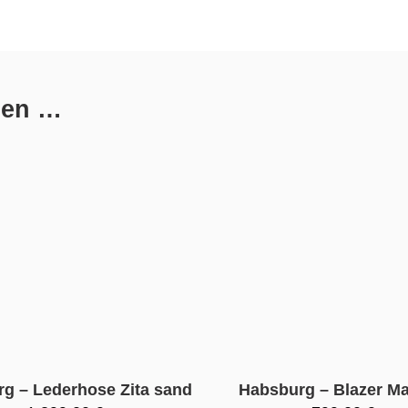
len …
g – Lederhose Zita sand
Habsburg – Blazer Mar