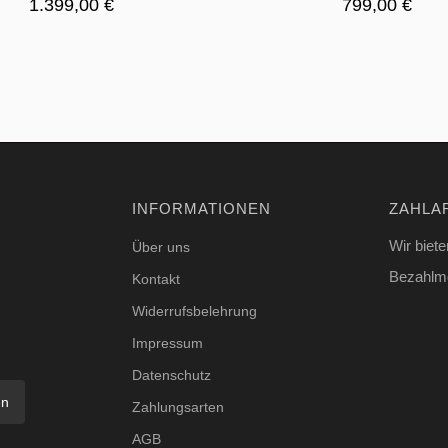
1.399,00
€
799,00
€
INFORMATIONEN
ZAHLA
Wir biete
Über uns
Bezahlmö
Kontakt
Widerrufsbelehrung
Impressum
Datenschutz
en
Zahlungsarten
AGB