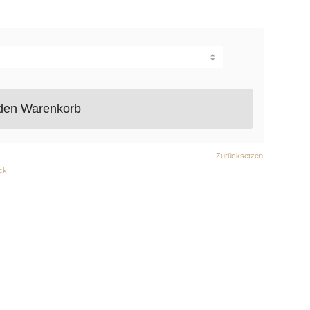
 den Warenkorb
Zurücksetzen
ick