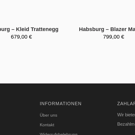
urg – Kleid Trattenegg
Habsburg – Blazer Mar
679,00
€
799,00
€
INFORMATIONEN
ZAHLA
Wir biete
Über uns
Bezahlmö
Kontakt
Widerrufsbelehrung