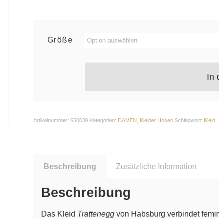
Größe
In
Artikelnummer:
650039
Kategorien:
DAMEN
,
Kleider Hosen
Schlagwort:
Kleid
Beschreibung
Zusätzliche Information
Beschreibung
Das Kleid
Trattenegg
von Habsburg verbindet femini