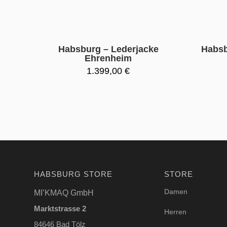
Habsburg – Lederjacke
Habsb
Ehrenheim
1.399,00
€
HABSBURG STORE
STORE
Damen
MI’KMAQ GmbH
Marktstrasse 2
Herren
84646 Bad Tölz